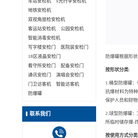
车站安检机
x光行李安检机
地铁安检机
双视角旅检安检机
客运站安检机
公园安检机
智能消毒安检机
写字楼安检门
医院装安检门
18区液晶安检门
防爆罐根据形状
看守所安检门
配备安检门
按形状分类
:
通讯安检门
演唱会安检门
1.桶型防爆罐
门卫访客机
智能访客机
抗爆材料为特种
防爆罐
保护人员和财物
联系我们
2.球型防爆罐
所临时储存爆-
按使用方式分类