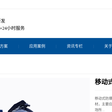
研发
×24小时服务
方案
应用案例
资讯专栏
关
移动
移动式防爆
材，主要
场所...