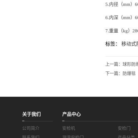
5.内径（mm）6
6.内深（mm）6
7.重量（kg）28
标签：
移动式
上一篇：
球形防
下一篇：
防爆毯
关于我们
产品中心
公司简介
安检机
安检门
联系我们
测温安检门
产品分类