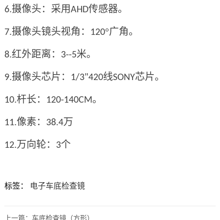
摄像头：采用
传感器。
6.
AHD
摄像头镜头视角：
°广角。
7.
120
红外距离：
米。
8.
3--5
摄像头芯片：
线
芯片。
9.
1/3"420
SONY
杆长：
。
10.
120-140CM
像素：
万
11.
38.4
万向轮：
个
12.
3
标签：
电子车底检查镜
上一篇：
车底检查镜（方形）