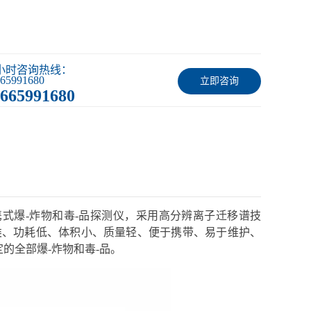
4小时咨询热线：
65991680
立即咨询
665991680
式爆-炸物和毒-品
探
测仪，采用高分辨离子迁移谱技
类、功耗低、体积小、质量轻、便于携带、易于维护、
的全部爆-炸物和毒-品。