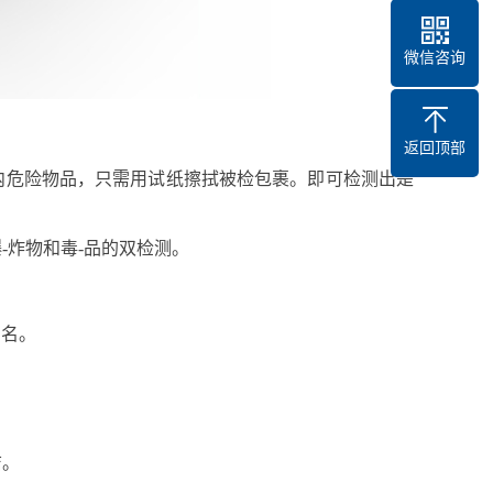
微信咨询
返回顶部
内危险物品，只需用试纸擦拭被检包裹
。
即可检测出是
-炸物和毒-品的双检测
。
品名
。
洁
。