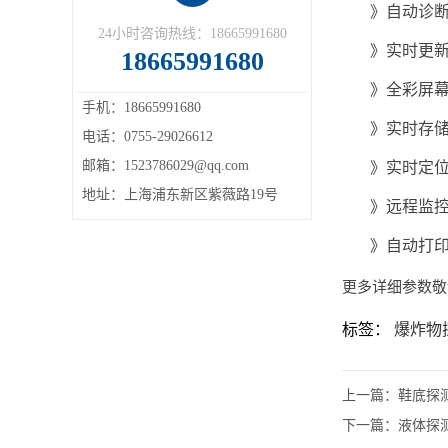
》
自动诊
24小时咨询热线：18665991680
》
实时更
18665991680
》
全彩屏
手机：18665991680
》
实时存
电话：0755-29026612
邮箱：1523786029@qq.com
》
实时定
地址：上海浦东新区紫薇路19号
》
远程监
》
自动打
更多详细参数敬请
标签：
爆炸物
上一篇：
鞋底探
下一篇：
液体探