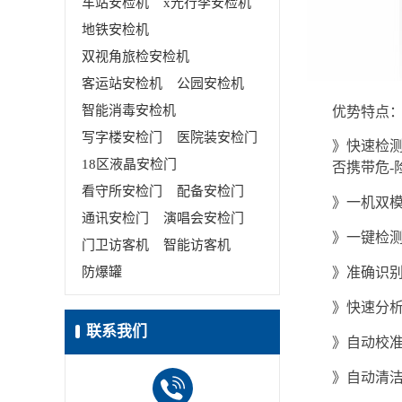
车站安检机
x光行李安检机
地铁安检机
双视角旅检安检机
客运站安检机
公园安检机
智能消毒安检机
优势特点
写字楼安检门
医院装安检门
》快速
检
18区液晶安检门
否携带危-
看守所安检门
配备安检门
》
一机双模
通讯安检门
演唱会安检门
》
一键检
门卫访客机
智能访客机
防爆罐
》
准确识别
》快
速分
联系我们
》
自动校
》
自动清