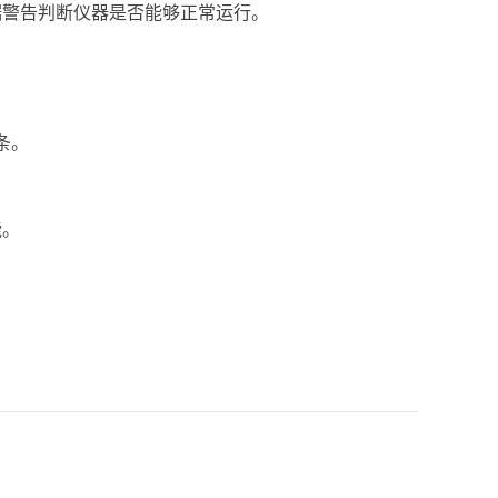
据警告判断仪器是否能够正常运行
。
条
。
能
。