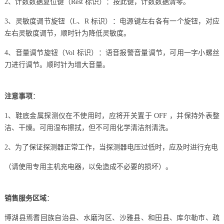
2、计数数据复位键（Rest 标识）：按此键，计数数据清零。
3、灵敏度调节旋钮（L、R 标识）：电源键左右各有一个旋钮，对应
左右灵敏度调节，顺时针为降低灵敏度。
4、音量调节旋钮（Vol 标识）：语音报警音量调节，可用一字小螺丝
刀进行调节。顺时针为增大音量。
注意事项
：
1、鞋底金属探测仪在不使用时，应将开关置于 OFF ，并保持外表整
洁、干燥。可用湿布擦拭，但不可用化学清洁剂清洗。
2、为了保证探测器正常工作，当探测器电压过低时，应及时进行充电
（请使用专用主机充电器，以免造成不必要的损坏）。
销售服务区域
：
博湖县焉耆回族自治县、水磨沟区、沙雅县、和田县、库尔勒市、疏