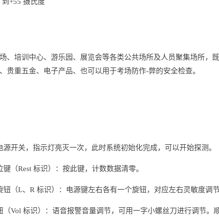
到+55 摄氏度
场、培训中心、游乐园、展览会等各类公共场所及人员聚集场所，
、贵重五金、电子产品、也可以用于考场防作-弊的安全检查。
电源开关，指示灯亮灭一次，此时系统初始化完成，可以开始探测。
位键（Rest 标识）：按此键，计数数据清零。
旋钮（L、R 标识）：电源键左右各有一个旋钮，对应左右灵敏度调
钮（Vol 标识）：语音报警音量调节，可用一字小螺丝刀进行调节。