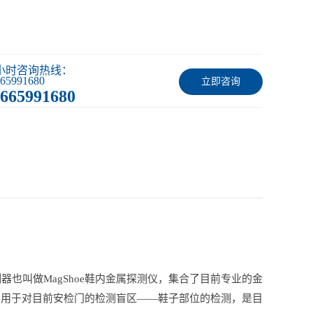
4小时咨询热线：
65991680
立即咨询
665991680
器也叫做MagShoe鞋内金属探测仪，集合了目前专业的金
要用于对目前安检门的检测盲区——鞋子部位的检测，是目