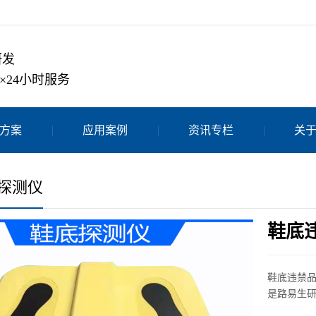
研发
×24小时服务
方案
应用案例
资讯专栏
关
探测仪
鞋底违
鞋底违禁品探
是路易生研